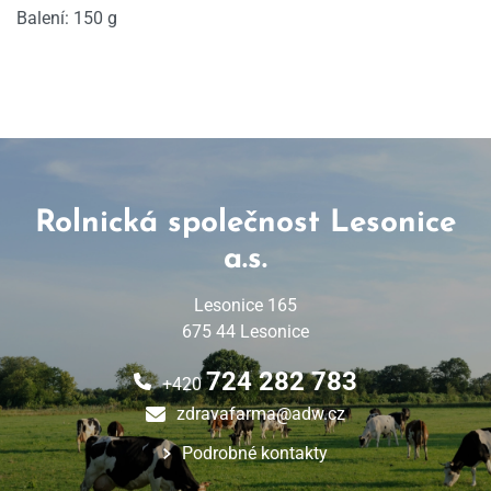
Balení: 150 g
Rolnická společnost Lesonice
a.s.
Lesonice 165
675 44 Lesonice
724 282 783
+420
zdravafarma@adw.cz
Podrobné kontakty